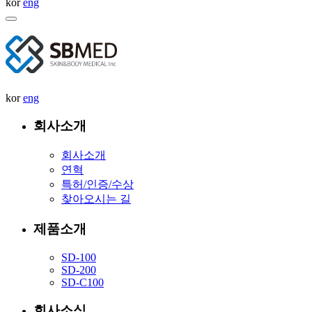
kor
eng
kor
eng
회사소개
회사소개
연혁
특허/인증/수상
찾아오시는 길
제품소개
SD-100
SD-200
SD-C100
회사소식