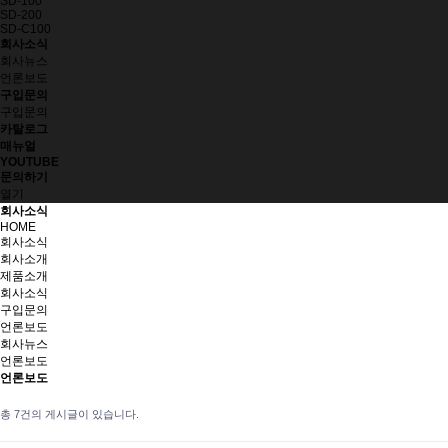
SD-100
SD-200
SD-C100
회사소식
회사뉴스
언론보도
구입문의
구입문의
카탈로그
매뉴얼
YOUTUBE
문의하기
열기
회사소식
HOME
회사소식
회사소개
제품소개
회사소식
구입문의
언론보도
회사뉴스
언론보도
언론보도
총
7
건의 게시글이 있습니다.