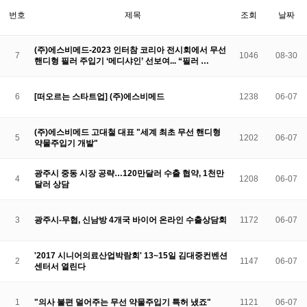
번호
제목
조회
날짜
(주)에스비메드-2023 인터참 코리아 전시회에서 무선
7
1046
08-30
핸디형 필러 주입기 ‘메디샤인’ 선보여... “필러 …
6
[떠오르는 스타트업] (주)에스비메드
1238
06-07
(주)에스비메드 고대철 대표 "세계 최초 무선 핸디형
5
1202
06-07
약물주입기 개발"
광주시 중동 시장 공략…120만달러 수출 협약, 1천만
4
1208
06-07
달러 상담
3
광주시-무협, 신남방 4개국 바이어 온라인 수출상담회
1172
06-07
'2017 시니어의료산업박람회' 13~15일 김대중컨벤션
2
1147
06-07
센터서 열린다
1
"의사 불편 덜어주는 무선 약물주입기 특허 냈죠"
1121
06-07